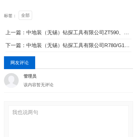
全部
标签：
上一篇：中地装（无锡）钻探工具有限公司ZT590、ZT850、ZT950钻探用无缝冷拔管采购项目公开招标公告
下一篇：中地装（无锡）钻探工具有限公司R780/G105/S135钻探用无缝热轧管中标项目公告
网友评论
管理员
该内容暂无评论