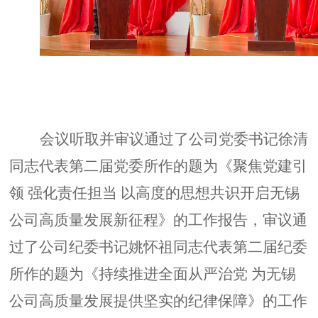
会议听取并审议通过了公司党委书记徐清
同志代表第二届党委所作的题为
《聚焦党建引
领
强化责任担当
以高度的思想共识开启无锡
公司高质量发展新征程
》
的工作报告，审议通
过了公司纪委书记姚怀祖同志代表第二届纪委
所作的题为
《持续推进全面从严治党
为无锡
公司高质量发展提供坚实的纪律保障
》
的工作