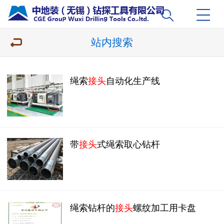
站内搜索
绳索
接头
自动化生产线
带
接头
式绳索取心钻杆
绳索钻杆的
接头
螺纹加工用卡盘